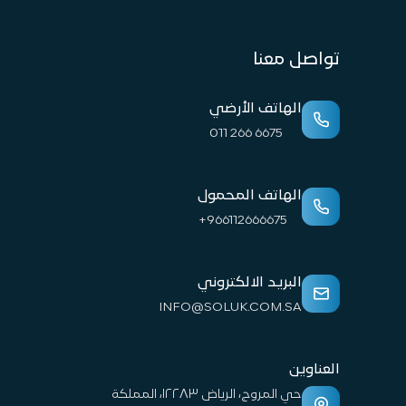
تواصل معنا
الهاتف الأرضي
011 266 6675
الهاتف المحمول
+966112666675
البريد الالكتروني
INFO@SOLUK.COM.SA
العناوين
حي المروج، الرياض ١٢٢٨٣، المملكة